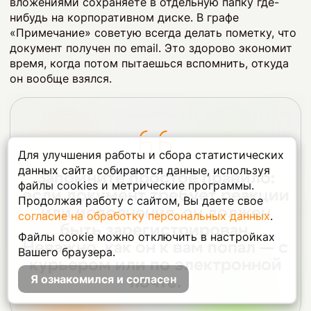
вложениями сохраняете в отдельную папку где-
нибудь на корпоративном диске. В графе
«Примечание» советую всегда делать пометку, что
документ получен по email. Это здорово экономит
время, когда потом пытаешься вспомнить, откуда
он вообще взялся.
Для улучшения работы и сбора статистических
данных сайта собираются данные, используя
Запомните простое правило:
файлы cookies и метрические программы.
если документ требует реакции
Продолжая работу с сайтом, Вы даете свое
или исполнения, он должен
согласие на обработку персональных данных
.
быть зарегистрирован.
Файлы соокіе можно отключить в настройках
Неважно, как он к вам попал — с
Вашего браузера.
курьером или по электронной
Я ознакомился и согласен
почте.