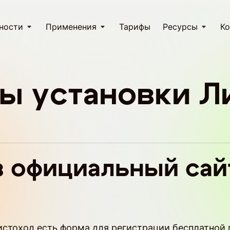
ности
Применения
Тарифы
Ресурсы
Ко
ы установки Л
з официальный сай
стоход есть форма для регистрации бесплатной 