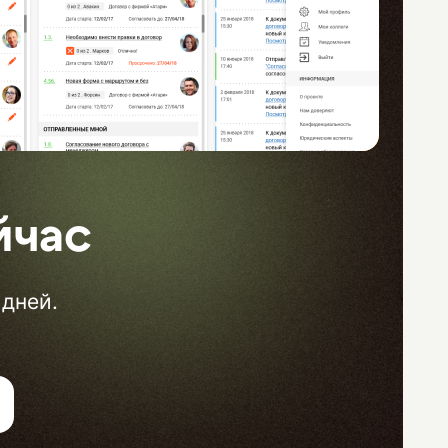
йчас
 дней.