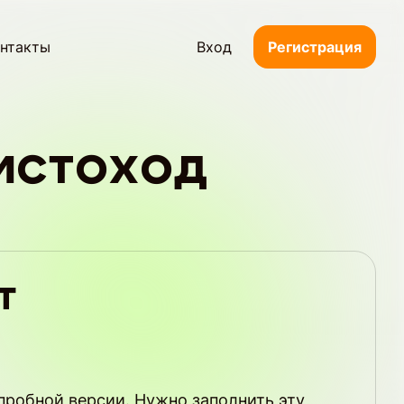
нтакты
Вход
Регистрация
истоход
т
пробной версии. Нужно заполнить эту