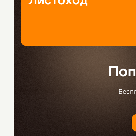
Листоход
Поп
Беспл