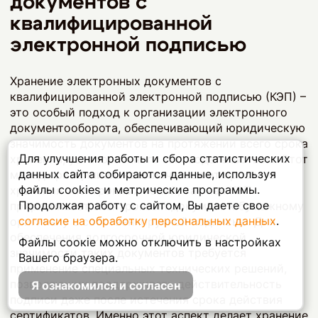
документов с
квалифицированной
электронной подписью
Хранение электронных документов с
квалифицированной электронной подписью (КЭП) –
это особый подход к организации электронного
документооборота, обеспечивающий юридическую
значимость документов на протяжении всего срока
Для улучшения работы и сбора статистических
хранения, установленного законодательством. Этот
данных сайта собираются данные, используя
метод принципиально отличается от простого
файлы cookies и метрические программы.
хранения электронных копий, так как КЭП
Продолжая работу с сайтом, Вы даете свое
приравнивает электронный документ к бумажному
согласие на обработку персональных данных
.
оригиналу с собственноручной подписью. Для
обеспечения долгосрочной юридической
Файлы соокіе можно отключить в настройках
значимости таких документов требуется
Вашего браузера.
применение специальных технических решений,
позволяющих поддерживать действительность
Я ознакомился и согласен
подписи даже после истечения срока действия
сертификатов. Именно этот аспект делает хранение