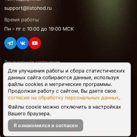
support@listohod.ru
Время работы
Пн - пт с 10:00 до 19:00 МСК
Лицензионное соглашение
Пользовательское соглашение
Для улучшения работы и сбора статистических
Политика конфиденциальности
данных сайта собираются данные, используя
Политика обработки персональных данных
файлы cookies и метрические программы.
Согласие на обработку персональных данных
Продолжая работу с сайтом, Вы даете свое
согласие на обработку персональных данных
.
№22376 в Реестре российского ПО
Файлы соокіе можно отключить в настройках
© «Листоход» 2014–2026
Вашего браузера.
Я ознакомился и согласен