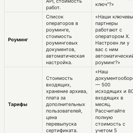
API, стоимость
ключ"?»
работ.
Список
«Наши ключев
операторов в
партнеры
роуминге,
работают с
стоимость
оператором X.
Роуминг
роуминговых
Настроен ли у
документов,
вас с ним
автоматическая
автоматически
настройка.
роуминг?»
«Наш
Стоимость
документообор
входящих,
— 500
хранение архива,
исходящих и 8
плата за
входящих в
Тарифы
дополнительных
месяц.
пользователей,
Рассчитайте
цена
полную
перевыпуска
стоимость с
сертификата.
учетом 5