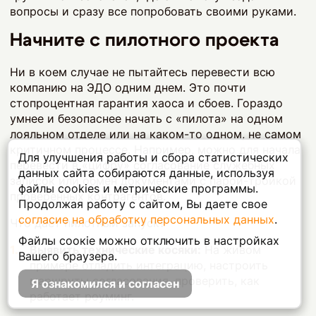
вопросы и сразу все попробовать своими руками.
Начните с пилотного проекта
Ни в коем случае не пытайтесь перевести всю
компанию на ЭДО одним днем. Это почти
стопроцентная гарантия хаоса и сбоев. Гораздо
умнее и безопаснее начать с «пилота» на одном
лояльном отделе или на каком-то одном, не самом
критичном процессе. Например, можно для начала
Для улучшения работы и сбора статистических
перевести в «цифру» согласование служебных
данных сайта собираются данные, используя
записок или обмен документами с парой-тройкой
файлы cookies и метрические программы.
проверенных контрагентов.
Продолжая работу с сайтом, Вы даете свое
согласие на обработку персональных данных
.
Что дает пилотный запуск?
Файлы соокіе можно отключить в настройках
Выявить технические косяки:
На живом
Вашего браузера.
примере отладить интеграцию, настроить
маршруты согласования, проверить, как
Я ознакомился и согласен
работает роуминг.