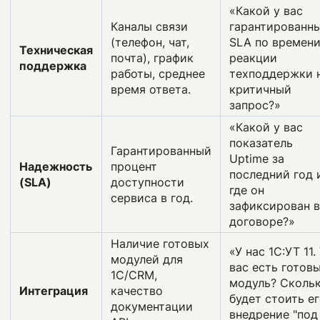
«Какой у вас
Каналы связи
гарантированн
(телефон, чат,
SLA по времен
Техническая
почта), график
реакции
поддержка
работы, среднее
техподдержки 
время ответа.
критичный
запрос?»
«Какой у вас
показатель
Гарантированный
Uptime за
Надежность
процент
последний год 
(SLA)
доступности
где он
сервиса в год.
зафиксирован в
договоре?»
Наличие готовых
«У нас 1С:УТ 11.
модулей для
вас есть готов
1С/CRM,
модуль? Сколь
Интеграция
качество
будет стоить е
документации
внедрение "под