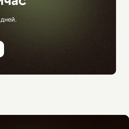
йчас
 дней.