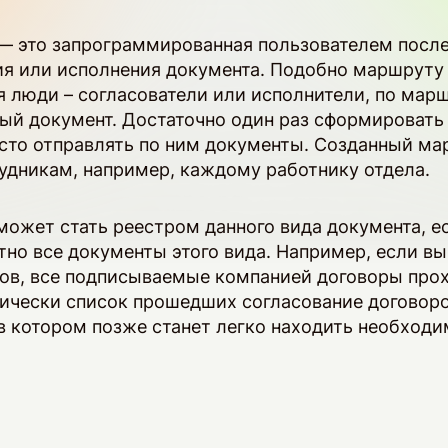
— это запрограммированная пользователем после
ия или исполнения документа. Подобно маршруту 
 люди – согласователи или исполнители, по мар
ный документ. Достаточно один раз сформироват
осто отправлять по ним документы. Созданный м
удникам, например, каждому работнику отдела.
ожет стать реестром данного вида документа, е
но все документы этого вида. Например, если в
ов, все подписываемые компанией договоры прох
ически список прошедших согласование договоро
в котором позже станет легко находить необход