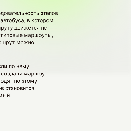
довательность этапов
автобуса, в котором
шруту движется не
ь типовые маршруты,
аршрут можно
сли по нему
ы создали маршрут
одят по этому
в становится
имый.