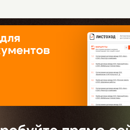
 для
кументов