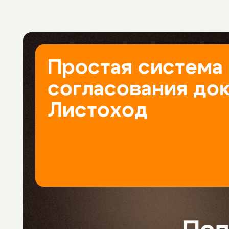
Простая система
согласования до
Листоход