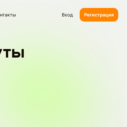
нтакты
Вход
Регистрация
уты