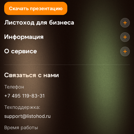
Скачать презентацию
Листоход для бизнеса
Информация
О сервисе
Связаться с нами
Телефон
+7 495 119-83-31
Техподдержка:
support@listohod.ru
Время работы