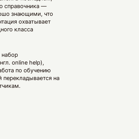
го справочника —
ошо знающими, что
нтация охватывает
дного класса
 набор
. online help),
абота по обучению
й перекладывается на
тчикам.