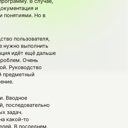
программу. В случае,
документация и
и понятиями. Но в
ство пользователя,
е нужно выполнить
ация идёт ещё дальше
проблем. Очень
ой. Руководство
ой предметный
чение.
и. Вводное
ей, последовательно
ых задач.
на какой-то
лей. В последнем,