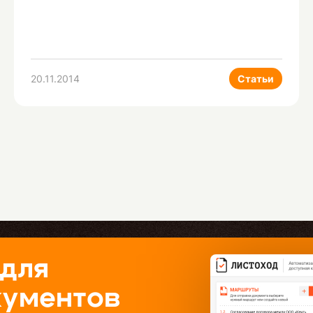
20.11.2014
Статьи
 для
кументов