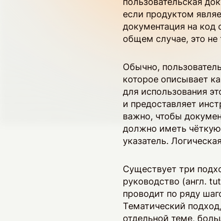
пользовательская док
если продуктом являе
документация на код 
общем случае, это не
Обычно, пользователь
которое описывает к
для использования эт
и предоставляет инст
важно, чтобы докумен
должно иметь чёткую 
указатель. Логическа
Существует три подхо
руководство (англ. tu
проводит по ряду шаг
Тематический подход,
отдельной теме, бол