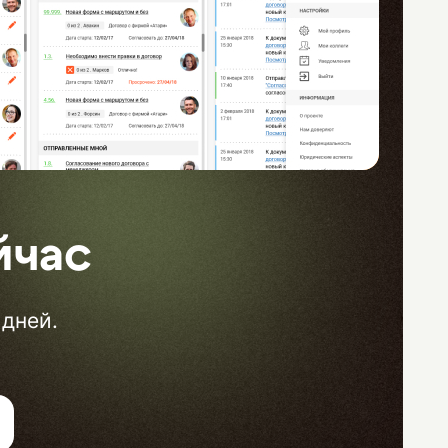
йчас
 дней.