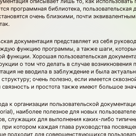
ументация описывает лишь то, как использовать 
тся программная библиотека, пользовательская 
становятся очень близкими, почти эквивалентным
 так.
ская документация представляет из себя руковод
аждую функцию программы, а также шаги, которы
ой функции. Хорошая пользовательская документ
рукции о том что делать в случае возникновения 
тация не вводила в заблуждение и была актуальн
структуру; очень полезно, если имеется сквозн
я связность и простота также имеют большое зна
да к организации пользовательской документаци
torial), наиболее полезное для новых пользовател
ов, служащих для выполнения каких-либо типичн
 при котором каждая глава руководства посвяще
ьше подходит для совершенствующихся пользовате