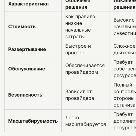
Облачные
Локальн
Характеристика
решения
решения
Как правило,
Высокие
низкие
Стоимость
начальн
начальные
инвести
затраты
Быстрое и
Сложное
Развертывание
простое
длительн
Требует
Обеспечивается
Обслуживание
собстве
провайдером
ресурсо
Полный
Зависит от
контроль
Безопасность
провайдера
стороны
организ
Требует
Легко
Масштабируемость
дополни
масштабируется
ресурсо