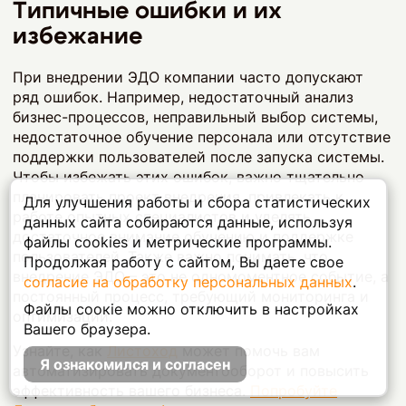
Типичные ошибки и их
избежание
При внедрении ЭДО компании часто допускают
ряд ошибок. Например, недостаточный анализ
бизнес-процессов, неправильный выбор системы,
недостаточное обучение персонала или отсутствие
поддержки пользователей после запуска системы.
Чтобы избежать этих ошибок, важно тщательно
планировать проект внедрения, привлекать к
Для улучшения работы и сбора статистических
работе опытных специалистов и уделять
данных сайта собираются данные, используя
достаточное внимание обучению и поддержке
файлы cookies и метрические программы.
пользователей. Также важно понимать, что
Продолжая работу с сайтом, Вы даете свое
внедрение ЭДО – это не одномоментное событие, а
согласие на обработку персональных данных
.
постоянный процесс, требующий мониторинга и
Файлы соокіе можно отключить в настройках
оптимизации.
Вашего браузера.
Узнайте, как
Листоход
может помочь вам
Я ознакомился и согласен
автоматизировать документооборот и повысить
эффективность вашего бизнеса.
Попробуйте