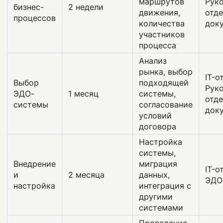
маршрутов
Рук
бизнес-
2 недели
движения,
отде
процессов
количества
док
участников
процесса
Анализ
рынка, выбор
IT-о
Выбор
подходящей
Рук
ЭДО-
1 месяц
системы,
отде
системы
согласование
док
условий
договора
Настройка
системы,
Внедрение
миграция
IT-о
и
2 месяца
данных,
ЭДО
настройка
интеграция с
другими
системами
Проведение